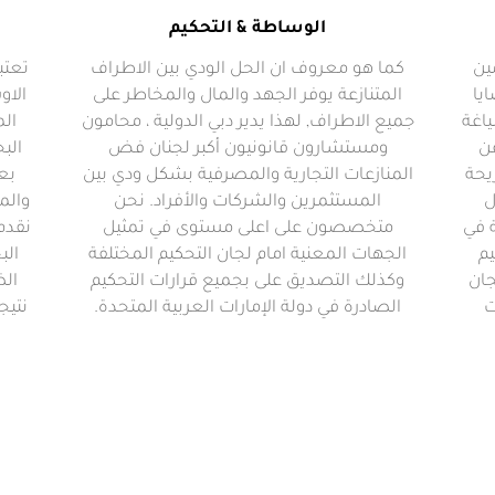
الوساطة & التحكيم
ين
كما هو معروف ان الحل الودي بين الاطراف
تعتب
يا
المتنازعة يوفر الجهد والمال والمخاطر على
الاو
ياغة
جميع الاطراف, لهذا يدير دبي الدولية ، محامون
ال
عن
ومستشارون قانونيون أكبر لجنان فض
البح
يحة
المنازعات التجارية والمصرفية بشكل ودي بين
بع
ل
المستثمرين والشركات والأفراد. نحن
والم
 في
متخصصون على اعلى مستوى في تمثيل
نقدم
م
الجهات المعنية امام لجان التحكيم المختلفة
الب
جان
وكذلك التصديق على بجميع قرارات التحكيم
الض
ت
الصادرة في دولة الإمارات العربية المتحدة.
نتيج