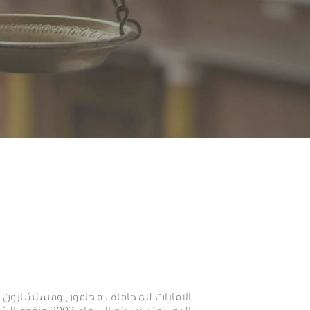
الامارات للمحاماة ، محامون ومستشارون قا