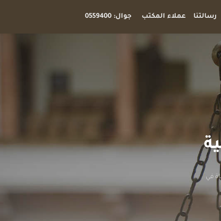
رسالتنا
عملاء المكتب
جوال: 0559400
ية
اة في