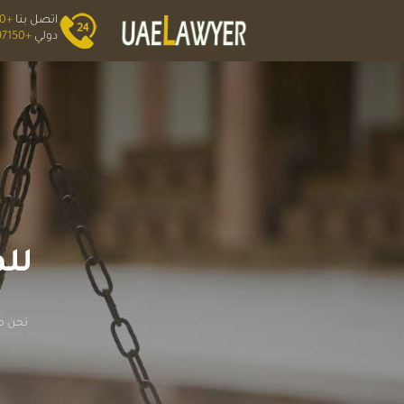
اتصل بنا
+0559400
دولي
+0097150;
للم
نحن مو