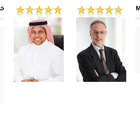
M
خل
Lo
دبي