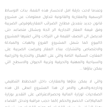
وعندما لاحت بارقة امل لانحسار هذه الغمة، بدات الاوساط
الرسمية والعقارية والقانونية تتداول معلومات عن مشروع
قانون جديد بتعديل مطارح الضرائب العقاريةوفرض الضريبة
وفق قيمة العقار التجارية الر ائجة وبشكل متصاعد حتى
قديصل الى النصف القيمة في التركات والتي اعتبرها المشروع
كالبيوع كما شمل المشروع الفروغ والهبات والمبادلة
والاختصاص والتشارك ببناء العقار وفرضت الضريبة على
العقارت السكنية التامة والتي على الهيكل والتجارية والزراعية
والسياحية والمهنية والحرفية وتربية الحيوان والاسطح التي
يمكن بناؤها ...
والتي لا يمكن بناؤها والعقارات داخل المخطط التنظيمي
وخارجه.والادهى والامر ان هذا المشروع اعطى كل هذه
الصلاحيات لوزارة المالية وحصرالاعتراض على التقدير بوزارة
المالية(انت الخصم والحكم )كما حجب مراقبة وتدخل القضاء