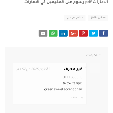
الامارات pdf رسوم على المقيمين في الامارات
محامي طلاق
محامي في دبي
1 تعليقات
غير معرف
3 أكتوبر 2025 في 1:57 م
DFEF3355EC
tiktok takipçi
green swivel accent chair
رد
حذف