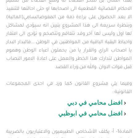
بهذا الشان بل سخر القضاء له ومنع القضاء من تسليم
الاحكام القضائية القطعية الى اصحابها او حتى احالتها للتنفيذ
الا بعد الحصول على براءة ذمة من المفوضالسامي(المالية)
وبنظرة سريعة الى هذا المشروع يتبين انه سيؤدي لمشاكل
لها اول وليس لها آخر وقد تتفاقم وتتضخم و تؤدي الى افتقار
واحباط البقية الباقية من المواطنين في الوطن ...فالبدار البدار
يا اصحاب الراي والقرار يا من يحملون اعباء الوطن وهموم
المواطن لتدارك هذا الخطر والعمل على اعادة الامور النصاب
قبل فوات الاوان .والله من.وراء القصد
وفيما يلي مشروع القانون كما ورد في احدى المجموعات
القانونية :
افضل محامي في دبي
افضل محامي في ابوظبي
المادة1- أ- يكلف الأشخاص الطبيعيون والاعتباريون بالضريبة