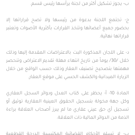
ب- يجوز تشكيل أكثر من لجنة يرأسها رئيس قسم.
ج- تجتمع اللجنة بدعوة من رئيسها ولا تصح قراراتها إلا
بحضور جميع أعضائها وتتخذ القرارات بأكثرية الأصوات وتعتبر
قراراتها نهائية.
د- على اللجان المذكورة البت بالاعتراضات المقدمة إليها وذلك
خلال /30/ يوماً من تاريخ انتهاء مهلة تقديم الاعتراض وتنحصر
مهمتها بتصحيح تصنيف العقار وذلك حسب الواقع من خلال
الزيارة الميدانية والكشف الحسي على موقع العقار.
المادة 10- أ- يحظر على كتاب العدل ودوائر السجل العقاري
وكل جهة مخولة بتسجيل الحقوق العينية العقارية توثيق أو
تسجيل أي حق عيني عقاري ما لم يبرز أصحاب العلاقة براءة
الذمة من الدوائر المالية ذات العلاقة.
ب- لا تسلم الأحكام القضائية المكتسبة الدرجة القطعية