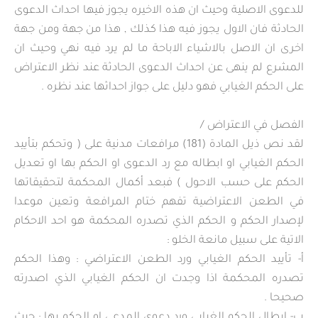
للدعوى الاصلية وحيث ان هذه الاخيره يجوز فيها احداث الدعوى
الحادثة فان الاول يجوز فيه هذا كذلك , هذا من جهة ومن جهة
اخرى ان الاصل بالاشياء الاباحة ما لم يرد فيه نهي وحيث ان
المشرع لم ينهى عن احداث الدعوى الحادثة عند نظر الاعتراض
على الحكم الغيابي فهو دليل على جواز احداثها عند نظره .
الفصل في الاعتراض /
لقد نص ذيل المادة (181) مرافعات مدنية على ( وتحكم بتأييد
الحكم الغيابي او ابطاله مع رد الدعوى او الحكم بها او تعديل
الحكم على حسب الاحول ) فبعد أكمال المحكمة لتحقيقاتها
في الطعن الاعتراضية تفهم ختام المرافعة وتعين موعدا
لإصدار الحكم و الحكم الذي تصدره المحكمة هو احد الاحكام
الاتية على سبيل مانعة الخلو :
أ‌- تأييد الحكم الغيابي ورد الطعن الاعتراضي : وهذا الحكم
تصدره المحكمة اذا وجدت ان الحكم الغيابي الذي اصدرته
صحيحا .
ب‌- ابطال الحكم الغيابي ورد دعوى المدعي او الحكم بها : حيث