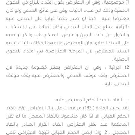
1) موضوعية : وهي ان الاعتراض يكون امتداد للنزاع في الدعوى
الاصلية وذلك لان عبء الاثبات يبقى على عاتق المدعي ولو كان
معترضا عليه , كما لو صدر حكما غيابيا على المدعى عليه
بالزامه بمبلغ من المال للمدعي وكان معلقا على الاستكتاب
والنكول عن حلف اليمين واعترض المحكم عليه وانكر توقعيه
على السند العادي فان المعترض عليه هو المكلف باثبات نسبة
السند للمعترض لان المرحلة الاعتراضية هي امتداد للدعوى
الاصلية .
2) اجرائية : وهي ان الاعتراض يعتبر خصومة جديدة لان
المعترض يقف موقف المدعي والمعترض عليه يقف موقف
المدعى عليه .
ب‌- ايقاف تنفيذ الحكم المعترض عليه :
لقد نصت المادة ( 183) مرافعات على ( 1. الاعتراض يؤخر تنفيذ
الحكم الغيابي الا اذا كان مشمولا بالنفاذ المعجل ما لم تقرر
المحكمة عند نظر الاعتراض الغاء القرار الصادر بالنفاذ
المعجل . 2. واذا ابطل الحكم الغيابي نتيجة الاعتراض تلغى