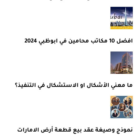
افضل 10 مكاتب محامين في ابوظبي 2024
ما معني الأشكال او الاستشكال في التنفيذ؟
نموذج وصيغة عقد بيع قطعة أرض الامارات