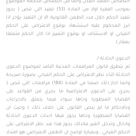
اختصاص المنفذ العدل وانما من اختصاص محكمة الموضوع
بموجب الفقرة اولا من المادة (53) تنفيذ التي تنص ( يجوز
تنفيذ الحكم خلال مدد الطعن القانونية الا ان التنفيذ يؤخر اذا
ابرز المحكوم عليه استشهاد بوقوع الاعتراض على الحكم
الغيابي او الاستئناف او بوقوع التمييز اذا كان الحكم متعلقا
بعقار ).
الدعوى الحادثة /
لم يتطرق قانون المرافعات المدنية النافذ لموضوع الدعوى
الحادثة اثناء نظر الاعتراض على الحكم الغيابي بصورة صريحة
وانما اجاز ذلك ضمنا في المادة (184) مرافعات التي تنص (
يجري على الدعوى الاعتراضية ما يجري من القواعد على
القضايا المنظورة وجاها سواء فيما يتعلق بالاجراءات
وبالاحكام ما لم ينص القانون على خلاف ذلك ) وحيث ان
القضايا المنظورة وجاها يجوز فيها احداث الدعوى الحادثة
وادخال وتدخل الغير فكذلك يجوز هذا عند نظر الاعتراض على
الحكم الغيابي , وبعبارة اوضح ان الطعن الاعتراضي هو امتداد