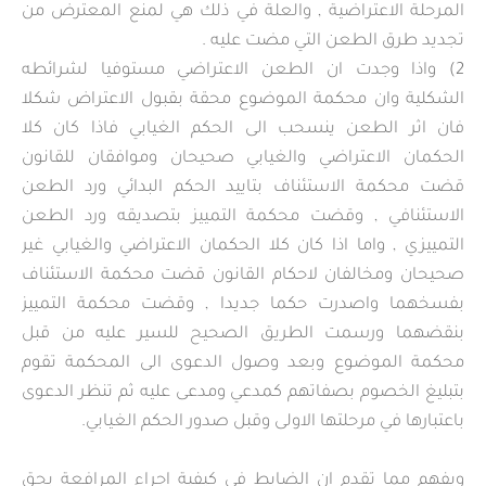
المرحلة الاعتراضية , والعلة في ذلك هي لمنع المعترض من
تجديد طرق الطعن التي مضت عليه .
2) واذا وجدت ان الطعن الاعتراضي مستوفيا لشرائطه
الشكلية وان محكمة الموضوع محقة بقبول الاعتراض شكلا
فان اثر الطعن ينسحب الى الحكم الغيابي فاذا كان كلا
الحكمان الاعتراضي والغيابي صحيحان وموافقان للقانون
قضت محكمة الاستئناف بتاييد الحكم البدائي ورد الطعن
الاستئنافي , وقضت محكمة التمييز بتصديقه ورد الطعن
التمييزي , واما اذا كان كلا الحكمان الاعتراضي والغيابي غير
صحيحان ومخالفان لاحكام القانون قضت محكمة الاستئناف
بفسخهما واصدرت حكما جديدا , وقضت محكمة التمييز
بنقضهما ورسمت الطريق الصحيح للسير عليه من قبل
محكمة الموضوع وبعد وصول الدعوى الى المحكمة تقوم
بتبليغ الخصوم بصفاتهم كمدعي ومدعى عليه ثم تنظر الدعوى
باعتبارها في مرحلتها الاولى وقبل صدور الحكم الغيابي.
ويفهم مما تقدم ان الضابط في كيفية اجراء المرافعة بحق