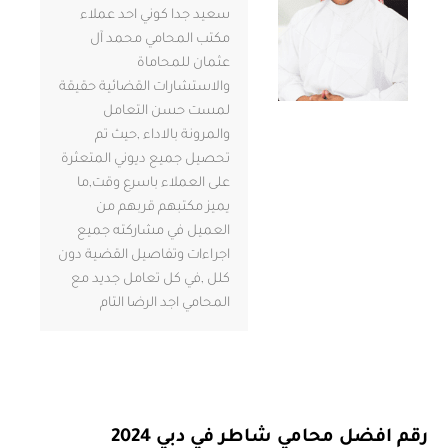
سعيد جدا كوني احد عملاء
مكتب المحامي محمد آل
عثمان للمحاماة
والاستشارات القضائية حقيقة
لمست حسن التعامل
والمرونة بالاداء ,حيث تم
تحصيل جميع ديوني المتعثرة
على العملاء باسرع وقت,ما
يميز مكتبهم قربهم من
العميل في مشاركته جميع
اجراءات وتفاصيل القضية دون
كلل ,في كل تعامل جديد مع
المحامي اجد الرضا التام
رقم افضل محامي شاطر في دبي 2024