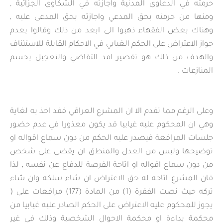
حرمته في الدعاوى المدنية واجازته في الشكاوى الجزائية ,
ومنها من حرمته بحق المدعي واجازته بحق المدعى عليه ,
وهناك بعض الفقهاء ذهبوا الى ابعد من ذلك وقالوا بعدم
جواز الاعتراض على الحكم الغيابي في الاحكام القابلة للاستئناف
والهدف من ذلك هو تقصير امد التقاضي والتعجيل بحسم
المنازعات .
وعلى الرغم مما تقدم الا ان المشرع العراقي فقد اخذ به لغاية
وهي ان المحكوم عليه غيابيا قد يكون معذورا في عدم حضور
جلسات المرافعة فيصدر عليه الحكم من دون سماع اقواله او
توضيحها وليس من العدل والمنطق ان يقضى على شخص
من دون سماع اقواله او اتاحة الفرصة للدفاع عن نفسه , لذا
فان المشرع اتاحه له حق الاعتراض ان شاء سلكه وان شاء
تركه حيث نصت الفقرة (1) من المادة (177) مرافعات على (
يجوز للمحكوم عليه الاعتراض على الحكم الصادر عليه غيابيا من
محكمة بداءة او محكمة الاحوال الشخصية وذلك في غير