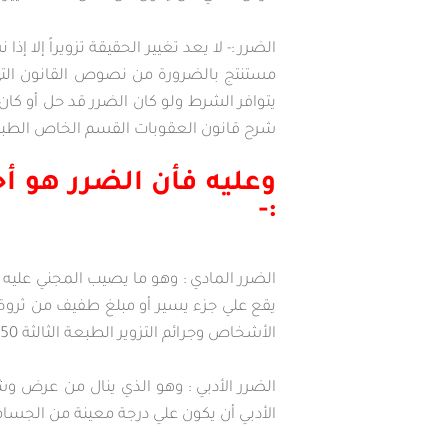
الضرر :- لا يعد تغيير الحقيقة تزويراً إلا
مستنتج بالضرورة من نصوص القانون التي 
يتوافر الشرط ولو كان الضرر قد حل أو ك
شرح قانون العقوبات القسم الخاص الطبعة الثامنة 84
وعليه فأن الضرر هو أ
:-
الضرر المادي : وهو ما يصيب المجني عليه ف
يقع علي جزء يسير أو مبلغ طفيف من ثروة
الأشخاص وجرائم التزوير الطبعة الثالثة 1950 صــ 229) .
الضرر الأدبي : وهو الذي ينال من عرض وشر
الأدبي أن يكون علي درجة معينة من الجسامة (ال