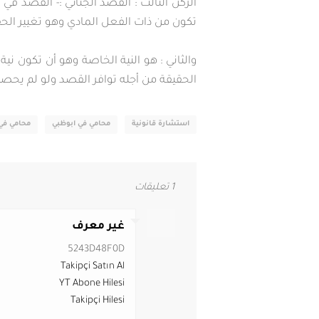
الركن الثالث : القصد الجنائي :- القصد في
تكون من ذات الفعل المادي وهو تغيير الحقيق
والثاني : هو النية الخاصة وهو أن تكون ني
الحقيقة من أجله توافر القصد ولو لم يحص
استشارة قانونية
محامي في ابوظبي
محامي في
1 تعليقات
غير معرف
5243D48F0D
Takipçi Satın Al
YT Abone Hilesi
Takipçi Hilesi