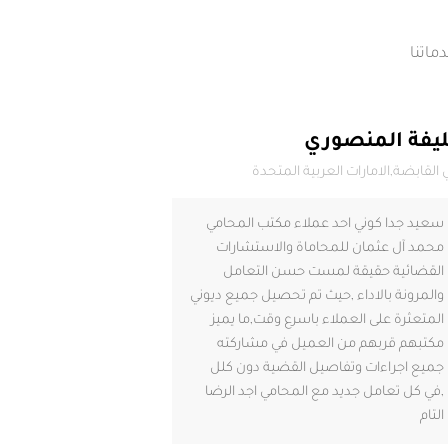
ماتنا
يفة المنصوري
 القابضة,الامارات العربية المتحدة
سعيد جدا كوني احد عملاء مكتب المحامي
محمد آل عثمان للمحاماة والاستشارات
القضائية حقيقة لمست حسن التعامل
والمرونة بالاداء ,حيث تم تحصيل جميع ديوني
المتعثرة على العملاء باسرع وقت,ما يميز
مكتبهم قربهم من العميل في مشاركته
جميع اجراءات وتفاصيل القضية دون كلل
,في كل تعامل جديد مع المحامي اجد الرضا
التام