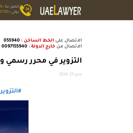
اتصل بنا
+0559400
دولي
+0097150;
الاتصال على
الخط الساخن
:
055940
الاتصال من
خارج الدولة
:
0097155940
.
التزوير في محرر رسمي وفق
مايو 25, 2024
#التزوير_في