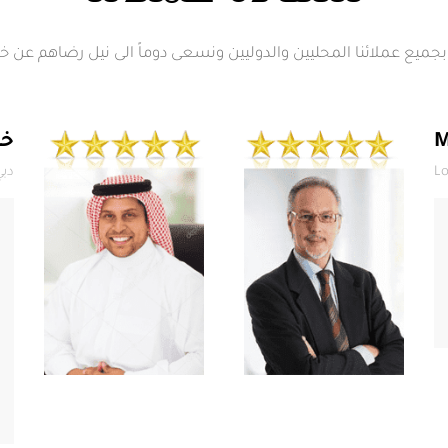
بجميع عملائنا المحليين والدوليين ونسعى دوماً الى نيل رضاهم عن خد
M
خل
Lo
دبي