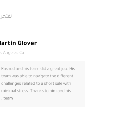
نفتخر 
artin Glover
s Angeles, Ca
Rashed and his team did a great job. His
team was able to navigate the different
challenges related to a short sale with
minimal stress. Thanks to him and his
team!.