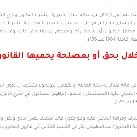
 إذا نشأ عنه ضرر أو كان من شأنه إحداث ضرر ولا يشترط القانون وقوع 
لم تعلق قيام التزوير علي استعمال المحرر بالفعل ولا يشترط كذلك
ان محتمل الحلول بأي شخص آخر ومفهوم أن العبرة في ذلك بوقت وق
19 صــ 156).
خلال بحق أو بمصلحة يحميها القانو
ي ماله فتتأثر به ذمته المالية أو تنتقص ثروته ولا يشترط أن يكون ا
 المجني عليه (المستشار / محمود إبراهيم إسماعيل في شرح قانون ا
ف وكرامة المجني عليه وهو يكون غالباً متصلاً بضرر مادي ولكن وجود
دكتور / عبدالمهيمن بكر في القسم الخاص في قانون العقوبات الطبعة السابعة 7