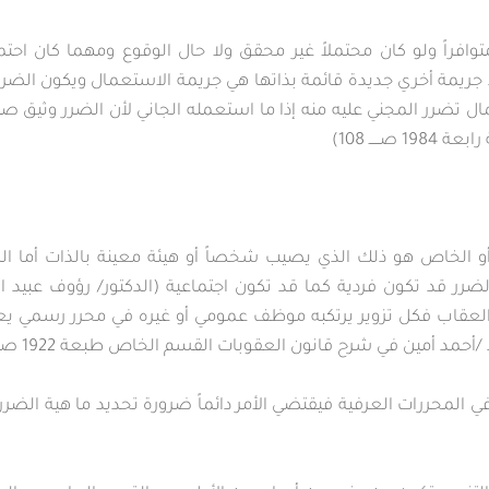
وافراً ولو كان محتملاً غير محقق ولا حال الوقوع ومهما كان احت
ذ جريمة أخري جديدة قائمة بذاتها هي جريمة الاستعمال ويكون الضرر
تمال تضرر المجني عليه منه إذا ما استعمله الجاني لأن الضرر وثيق صل
ــــ 108)
ي أو الخاص هو ذلك الذي يصيب شخصاً أو هيئة معينة بالذات أما ال
العقاب فكل تزوير يرتكبه موظف عمومي أو غيره في محرر رسمي يعا
حمد أمين في شرح قانون العقوبات القسم الخاص طبعة 1922 صـــ 27).
ي المحررات العرفية فيقتضي الأمر دائماً ضرورة تحديد ما هية الضرر 