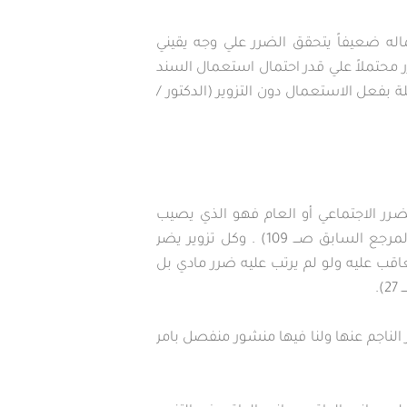
ماله ضعيفاً يتحقق الضرر علي وجه يقيني
 محتملاً علي قدر احتمال استعمال السند
ة بفعل الاستعمال دون التزوير (الدكتور /
ضرر الاجتماعي أو العام فهو الذي يصيب
الصالح العام في مجموعة وجميع صور الضرر قد تكون فردية كما قد تكون اجتماعية (الدكتور/ رؤوف عبيد المرجع السابق صـــ 109) . وكل تزوير يضر
قب عليه ولو لم يرتب عليه ضرر مادي بل
الناجم عنها ولنا فيها منشور منفصل بامر