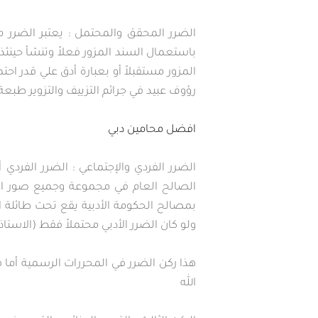
الضرر المحقق والمحتمل : يعتبر الضرر مت
باستعمال السند المزور فعلاً وتنشأ حينئ
المزور مستقبلاً أو بعبارة أدق علي قدر اح
رؤوف عبيد في جرائم التزييف والتزوير طبعة رابعة 1984 صـ
افضل محامين دبي
الضرر الفردي والإجتماعي : الضرر الفرد
بمصالح الحكومة الأدبية يقع تحت طائلة 
ولو كان الضرر الأدبي محتملاً فقط (الاستاذ /أ
هذا ركن الضرر في المحررات الرسمية أما ف
الله