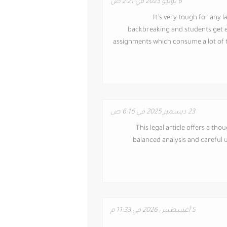
6 يونيو 2023 في 2:21 ص
It's very tough for any l
backbreaking and students get e
assignments which consume a lot of ti
23 ديسمبر 2025 في 6:16 ص
This legal article offers a tho
balanced analysis and careful 
5 أغسطس 2026 في 11:33 م