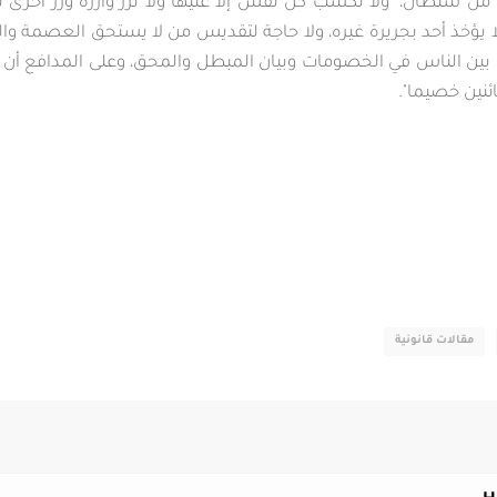
ها من سلطان، "ولا تكسب كل نفس إلا عليها ولا تزر وازرة وزر أخرى ث
ا يؤخذ أحد بجريرة غيره، ولا حاجة لتقديس من لا يستحق العصمة وا
ل بين الناس في الخصومات وبيان المبطل والمحق، وعلى المدافع أن 
ائنين خصيما".
مقالات قانونية