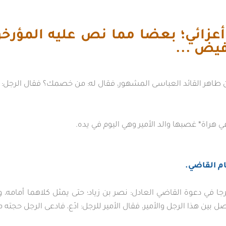
عزائي؛ بعضا مما نص عليه المؤرخو
يض ...
 طاهر القائد العباسى المشهور، فقال له: من خصمك؟ فقال الرجل: أنت 
ي هراة* غصبها والد الأمير وهي اليوم في يده.
مام القاضي.
 حرجا في دعوة القاضي العادل: نصر بن زياد؛ حتى يمثل كلاهما أمامه
ين هذا الرجل والأمير، فقال الأمير للرجل: ادّع، فادعى الرجل حجته مر