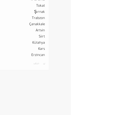
Tokat
Şırnak
Trabzon
Çanakkale
Artvin
Siirt
Kütahya
Kars
Erzincan
رد
حذف