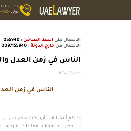
اتصل بنا
+0559400
دولي
+0097150;
الاتصال على
الخط الساخن
:
055940
الاتصال من
خارج الدولة
:
0097155940
.
الناس في زمن العدل وال
مايو 25, 2024
الناس في زمن العدل
ما لكم أيها الناس أرى كثيرا منكم يأبى أ
أن يقضى له لمكانته، فما ذلك إلا رجوع إ