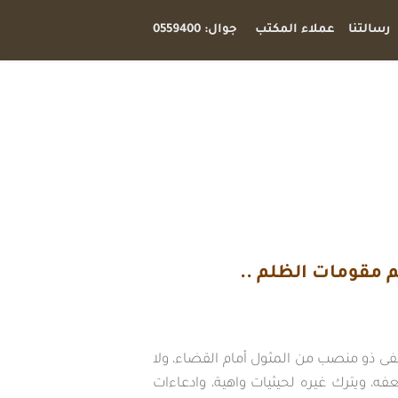
رسالتنا
عملاء المكتب
جوال: 0559400
م مقومات الظلم ..
عفى ذو منصب من المثول أمام القضاء، ولا
، ويترك غيره لحيثيات واهية، وادعاءات