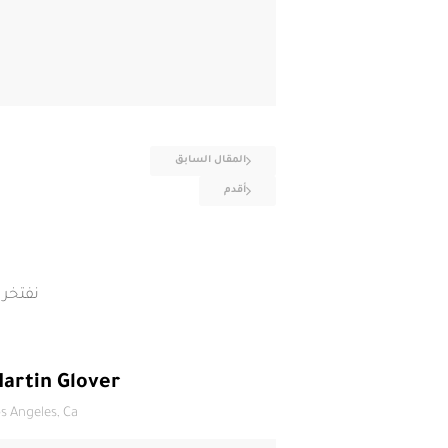
المقال السابق
أقدم
نفتخر 
artin Glover
s Angeles, Ca