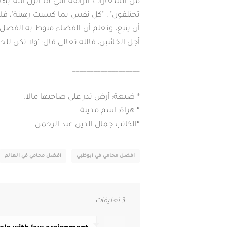
من الشعارات الزائفة التي ما أنزل الله ب
تختلفون" ، "كل نفس بما كسبت رهينة"، فل
أن يتبع، ونعلم أن القضاء منوط به الفص
أجل الخائنين، فالله تعالى قال: "ولا تكن للخ
___________________
* ضيعة: أرض تدر على صاحبها مالا.
* هراة: اسم مدينة
*الكاتب جمال الدين عبد الرحمن
افضل محامي في ابوظبي
افضل محامي في العالم
3 تعليقات