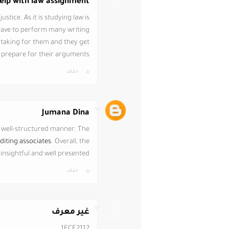
elp with law assignment
stice. As it is studying law is
have to perform many writing
 taking for them and they get
 prepare for their arguments.
رد
حذف
Jumana Dina
and well-structured manner. The
diting associates
. Overall, the
 insightful and well presented.
رد
حذف
غير معرف
1FCF2112