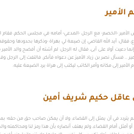
الأمير
الأمير -الخصم- مع الرجل -المدعي- أمامه في مجلس الحكم، فقام 
، فقال: أيد الله القاضي إن ضيعة لي بهراة -وذكرها بحدودها وحقوقها- 
إنما دعيت أولا على أبى، فقال له الرجل: لم أشته أن أفضح والد الأم
ر .. فسأل نصر بن زياد الأميرَ عن دعواه فأنكر، فالتفت إلى الرجل وقال
قام الأمير إلى مكانه وأمر الكاتب ليكتب إلى هراة برد الضيعة عليه.
ل عاقل حكيم شريف أمين
 لم يتردد في أن يمثل إلى القضاء، ولا أن يمكن صاحب حق من حقه؛ بمو
و أمثل أمام القضاء، ولم يهتف أنصاره بأن هذا رمز لنا ومحاكمته وال