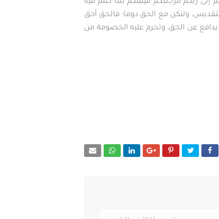
م إلى ربكم مرجعكم فينبئكم بما كنتم فيه
لتقديس، ولنكن مع الحق دوما؛ فالحق أحق
يدافع عن الحق، وتحرم عليه الخصومة من