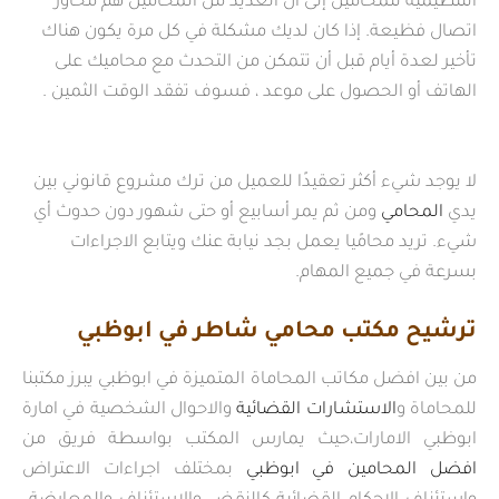
التنظيمية للمحامين إلى أن العديد من المحامين هم محاور
اتصال فظيعة. إذا كان لديك مشكلة في كل مرة يكون هناك
تأخير لعدة أيام قبل أن تتمكن من التحدث مع محاميك على
الهاتف أو الحصول على موعد ، فسوف تفقد الوقت الثمين .
لا يوجد شيء أكثر تعقيدًا للعميل من ترك مشروع قانوني بين
يدي
المحامي
ومن ثم يمر أسابيع أو حتى شهور دون حدوث أي
شيء. تريد محامًيا يعمل بجد نيابة عنك ويتابع الاجراءات
بسرعة في جميع المهام.
ترشيح مكتب محامي شاطر في ابوظبي
من بين افضل مكاتب المحاماة المتميزة في ابوظبي يبرز مكتبنا
للمحاماة و
الاستشارات القضائية
والاحوال الشخصية في امارة
ابوظبي الامارات،حيث يمارس المكتب بواسطة فريق من
افضل المحامين في ابوظبي
بمختلف اجراءات الاعتراض