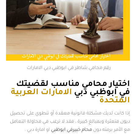
رقم محامي شاطر في ابوظبي دبي الامارات
اختيار محامي مناسب لقضيتك
في ابوظبي دبي
الامارات العربية
المتحدة
إذا كانت لديك مشكلة قانونية معقدة أو تنطوي على تحصيل
ديون متعثرة وبمبالغ كبيرة ، فقد لا ترغب في محاولة التعامل
مع الأمر برمته دون
محام خبيرفي ابوظبي
او امارة دبي .