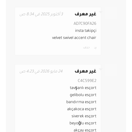
غير معرف
3 أكتوبر 2025 في 8:34 ص
AD7C90FA26
insta takipçi
velvet swivel accent chair
رد
حذف
غير معرف
24 مايو 2026 في 4:23 ص
C4C599E2
tavşanlı esçort
gelibolu esçort
bandırma esçort
akçakoca esçort
siverek esçort
beyoğlu esçort
akçay esçort