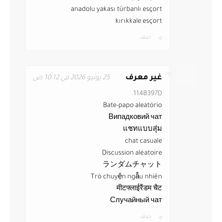
anadolu yakası türbanlı esçort
kırıkkale esçort
رد
حذف
غير معرف
25 يونيو 2026 في 10:12 ص
114B397D
Bate-papo aleatório
Випадковий чат
แชทแบบสุ่ม
chat casuale
Discussion aléatoire
ランダムチャット
Trò chuyện ngẫu nhiên
मीटफ्लाईरैंडम चैट
Случайный чат
رد
حذف